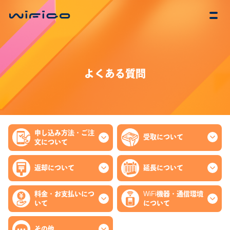
よくある質問
申し込み方法
・
ご注
受取について
文について
返却について
延長について
料金
・
お支払いにつ
WiFi機器
・
通信環境
いて
について
その他