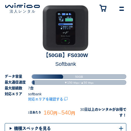
【50GB】FS030W
Softbank
データ容量
50GB
最大通信速度
▼150
▲50
Mbps /
Mbps
最大接続数
7台
対応エリア
softbank
対応エリアを確認する
30日以上のレンタルがお得で
160
540
円～
円
1日あたり
す！
機種スペックを見る